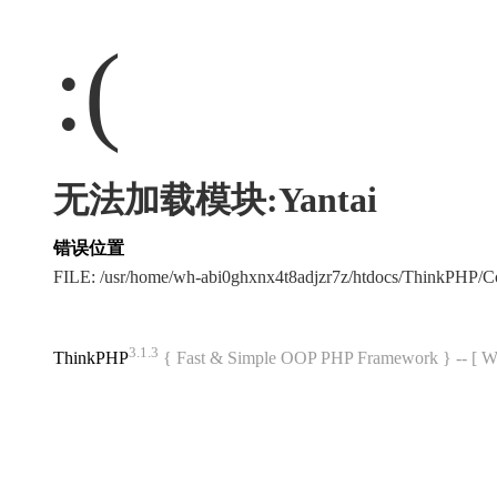
:(
无法加载模块:Yantai
错误位置
FILE: /usr/home/wh-abi0ghxnx4t8adjzr7z/htdocs/ThinkPHP
3.1.3
ThinkPHP
{ Fast & Simple OOP PHP Framework } -- 