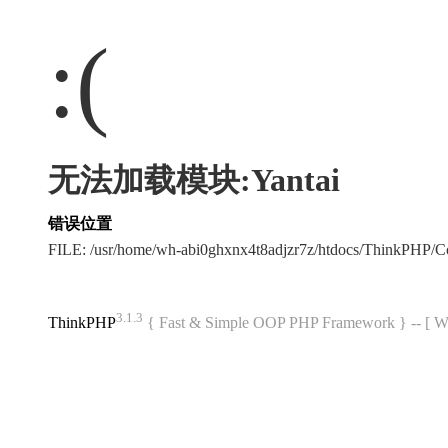
:(
无法加载模块:Yantai
错误位置
FILE: /usr/home/wh-abi0ghxnx4t8adjzr7z/htdocs/ThinkPHP
3.1.3
ThinkPHP
{ Fast & Simple OOP PHP Framework } -- 